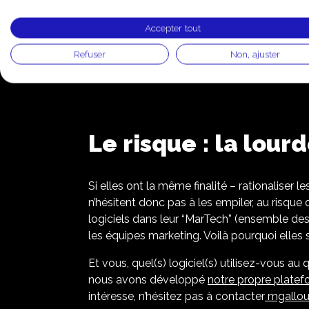
dans toutes les langues.
Accepter tout
Le CDP
(Customer Data Platform) : un out
Refuser
Non, ajuster
partir des différents canaux.
Le risque : la lou
Si elles ont la même finalité – rationaliser
n’hésitent donc pas à les empiler, au risque
logiciels dans leur “MarTech” (ensemble des
les équipes marketing. Voilà pourquoi elles 
Et vous, quel(s) logiciel(s) utilisez-vous 
nous avons développé
notre propre platef
intéresse, n’hésitez pas à contacter
mgallo