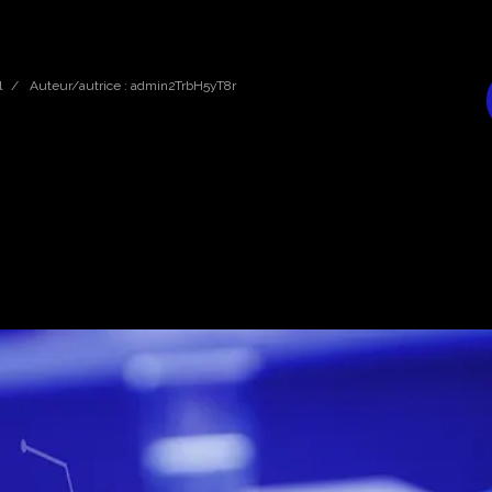
l
Auteur/autrice :
admin2TrbH5yT8r