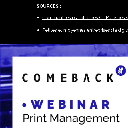
SOURCES :
Comment les plateformes CDP basées sur 
Petites et moyennes entreprises : la digit