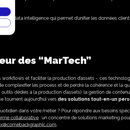
il de data intelligence qui permet d’unifier les données client
rdeur des “MarTech”
 les workflows et faciliter la production d’assets -, ces tech
 de complexifier les process et de perdre la cohérence et la 
 outils dédiés à la production d’assets), la gestion de conte
se tournent aujourd’hui vers
des solutions tout-en-un pers
au quotidien dans votre métier ? Pour répondre aux besoins spé
orme collaborative
: un concentré de solutions marketing pour 
ux@comebackgraphic.com
.