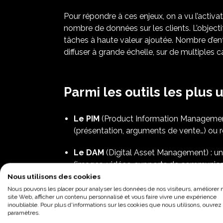
Pour répondre à ces enjeux, on a vu l’activa
nombre de données sur les clients. L’objecti
tâches à haute valeur ajoutée. Nombre d’en
diffuser à grande échelle, sur de multiples c
Parmi les outils les plus u
Le PIM
(Product Information Management) 
(présentation, arguments de vente…) ou ré
Le DAM
(Digital Asset Management) : u
(images, vidéos, supports de communicati
Nous utilisons des cookies
Le CMS
(Content Management System) : u
Nous pouvons les placer pour analyser les données de nos visiteurs, améliorer 
site Web, afficher un contenu personnalisé et vous faire vivre une expérience
à la diffusion de contenus.
inoubliable. Pour plus d'informations sur les cookies que nous utilisons, ouvrez 
paramètres.
Le DXP
(Digital Experience Platform) : u