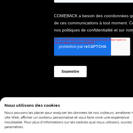
Nous utilisons des cookies
Nous pouvons les placer pour analyser les données de nos visiteurs, améliorer 
Ce webinar est 
site Web, afficher un contenu personnalisé et vous faire vivre une expérience
inoubliable. Pour plus d'informations sur les cookies que nous utilisons, ouvrez 
paramètres.