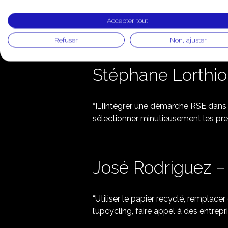
Christophe Baroin – Responsable 
Accepter tout
Avec les participations de :
Refuser
Non, ajuster
Stéphane Lorthioi
“[…]Intégrer une démarche RSE dans 
sélectionner minutieusement les pre
José Rodriguez – 
“Utiliser le papier recyclé, remplace
l’upcycling, faire appel à des entrep