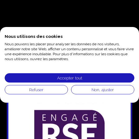
Nous utilisons des cookies
Merci de votre intérêt pour ce webinar !
L’équipe ComeBack
Nous pouvons les placer pour analyser les données de nos visiteurs,
améliorer notre site Web, afficher un contenu personnalisé et vous faire vivre
une expérience inoubliable. Pour plus d'informations sur les cookies que
nous utilisons, ouvrez les paramètres.
Accepter tout
Refuser
Non, ajuster