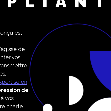
ÉPLIAN
onçu est
’agisse de
nter vos
transmettre
es.
xpertise en
pression de
 à vos
re charte