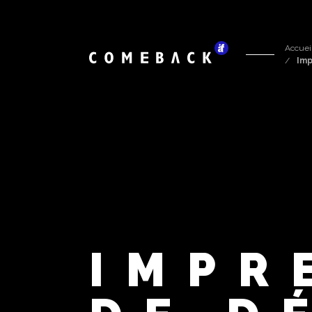
Accuei
Imp
IMPR