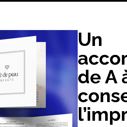
Un
acco
de A 
conse
l’imp