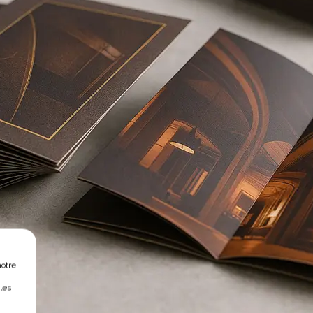
notre
les