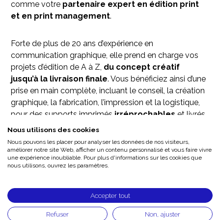
comme votre
partenaire expert en édition print
et en print management
.
Forte de plus de 20 ans d’expérience en
communication graphique, elle prend en charge vos
projets d’édition de A à Z,
du concept créatif
jusqu’à la livraison finale
. Vous bénéficiez ainsi d’une
prise en main complète, incluant le conseil, la création
graphique, la fabrication, l’impression et la logistique,
pour des supports imprimés
irréprochables
et livrés
clés en main.
Nous utilisons des cookies
Nous pouvons les placer pour analyser les données de nos visiteurs,
améliorer notre site Web, afficher un contenu personnalisé et vous faire vivre
(Image :
Hippopotamus
, opération de rentrée scolaire –
une expérience inoubliable. Pour plus d'informations sur les cookies que
production ComeBack)
nous utilisons, ouvrez les paramètres.
Accepter tout
Refuser
Non, ajuster