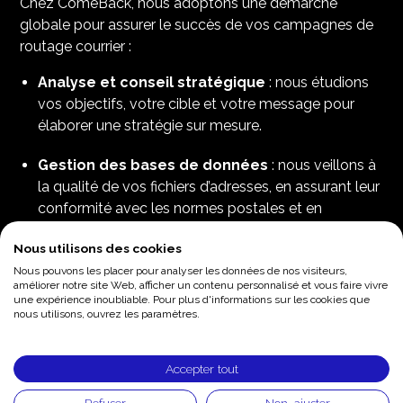
Chez ComeBack, nous adoptons une démarche
globale pour assurer le succès de vos campagnes de
routage courrier :​
Analyse et conseil stratégique
: nous étudions
vos objectifs, votre cible et votre message pour
élaborer une stratégie sur mesure.
​Gestion des bases de données
: nous veillons à
la qualité de vos fichiers d’adresses, en assurant leur
conformité avec les normes postales et en
respectant les réglementations en vigueur,
Nous utilisons des cookies
notamment le RGPD.​
Nous pouvons les placer pour analyser les données de nos visiteurs,
améliorer notre site Web, afficher un contenu personnalisé et vous faire vivre
Conception et impression
: nous vous
une expérience inoubliable. Pour plus d'informations sur les cookies que
accompagnons dans le choix des formats, des
nous utilisons, ouvrez les paramètres.
matériaux et des techniques d’impression pour créer
des supports attractifs et adaptés.​
Accepter tout
Mise sous pli et personnalisation
: grâce à des
Refuser
Non, ajuster