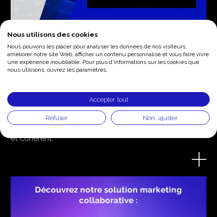
Nous utilisons des cookies
Nous pouvons les placer pour analyser les données de nos visiteurs,
améliorer notre site Web, afficher un contenu personnalisé et vous faire vivre
Comment la stratégie omnicanale
une expérience inoubliable. Pour plus d'informations sur les cookies que
transforme votre expérience client
nous utilisons, ouvrez les paramètres.
28.11.23
Accepter tout
Du site web au magasin en passant par les réseaux
sociaux ou le SAV… Le marketing omnicanal utilise tous
Refuser
Non, ajuster
les points de contact pour délivrer un message fluide
et cohérent.