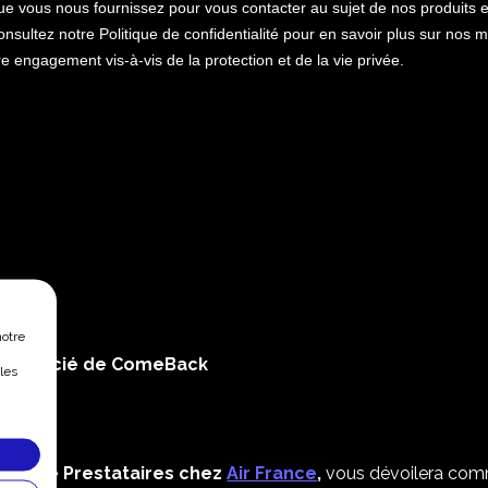
notre
r associé de ComeBack
les
es de :
 Pilote Prestataires chez
Air France
,
vous dévoilera com