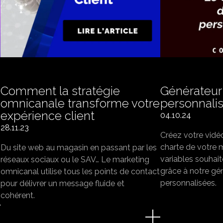
Comment la stratégie
Générateur
omnicanale transforme votre
personnali
expérience client
04.10.24
28.11.23
Créez votre vidéo
charte de votre 
Du site web au magasin en passant par les
variables souhait
réseaux sociaux ou le SAV… Le marketing
grâce à notre gé
omnicanal utilise tous les points de contact
personnalisées.
pour délivrer un message fluide et
cohérent.