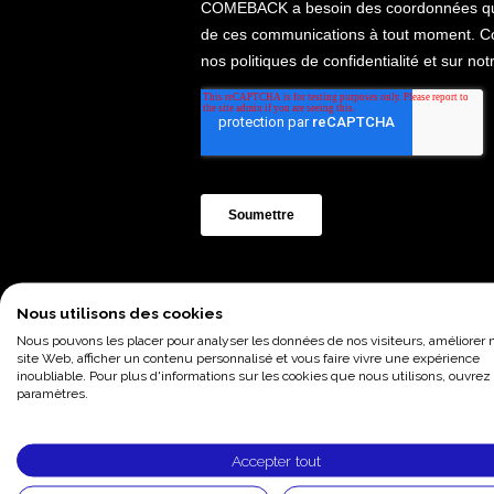
Nous utilisons des cookies
Ce webinar est animé par :
Nous pouvons les placer pour analyser les données de nos visiteurs, améliorer 
site Web, afficher un contenu personnalisé et vous faire vivre une expérience
Matthieu Galloux
– Directeu
inoubliable. Pour plus d'informations sur les cookies que nous utilisons, ouvrez 
paramètres.
avec les participations exceptionnell
Accepter tout
Thierry Micale
, Responsable