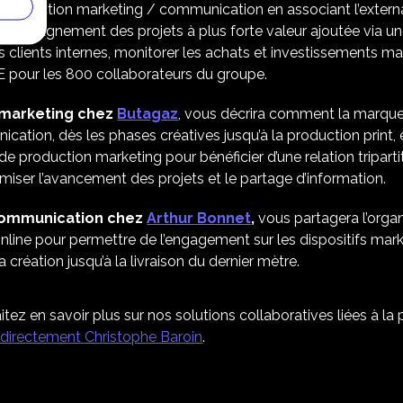
production marketing / communication en associant l’external
accompagnement des projets à plus forte valeur ajoutée via un
s clients internes, monitorer les achats et investissements m
E pour les 800 collaborateurs du groupe.
 marketing chez
Butagaz
, vous décrira comment la marque a
cation, dès les phases créatives jusqu’à la production print,
production marketing pour bénéficier d’une relation triparti
timiser l’avancement des projets et le partage d’information.
communication chez
Arthur Bonnet
,
vous partagera l’organ
online pour permettre de l’engagement sur les dispositifs mar
a création jusqu’à la livraison du dernier mètre.
ez en savoir plus sur nos solutions collaboratives liées à la 
r directement Christophe Baroin
.