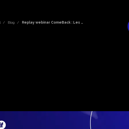
l
Blog
Replay webinar ComeBack : Les …